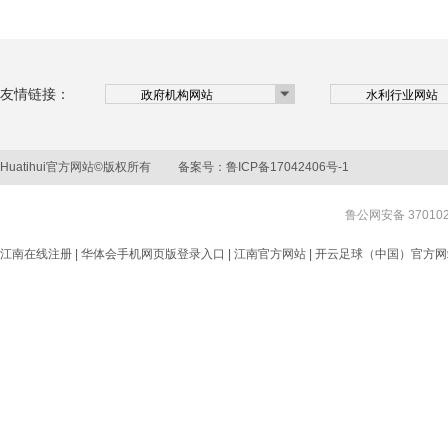
友情链接：
Huatihui官方网站©版权所有 备案号：
鲁ICP备17042406号-1
鲁公网安备 370102
江南在线注册
|
华体会手机网页版登录入口
|
江南官方网站
|
开云足球（中国）官方网