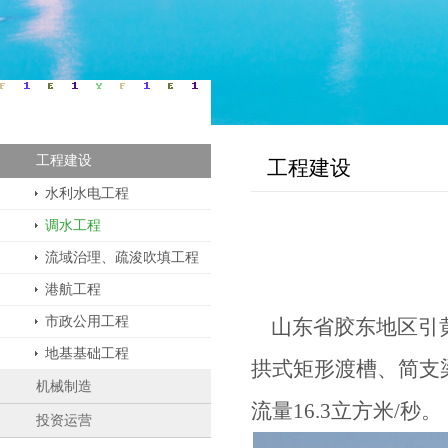
业务板块
工程建设
工程建设
水利水电工程
调水工程
流域治理、疏浚吹填工程
港航工程
市政公用工程
山东省胶东地区引
地基基础工程
拱式矩形渡槽、简支
机械制造
流量16.3立方米/秒。
投资运营