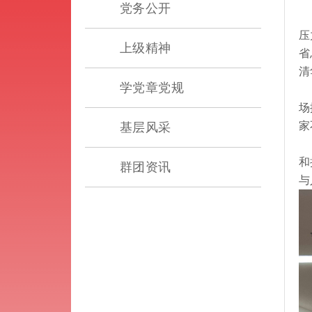
党务公开
为
压
上级精神
省
清
学党章党规
在
场
家
基层风采
参
和
群团资讯
与