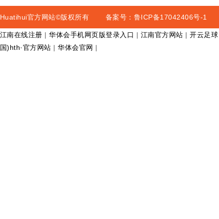
Huatihui官方网站©版权所有 备案号：
鲁ICP备17042406号-1
江南在线注册
|
华体会手机网页版登录入口
|
江南官方网站
|
开云足球
国)hth·官方网站
|
华体会官网
|