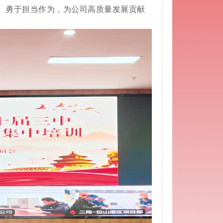
、勇于担当作为，为公司高质量发展贡献