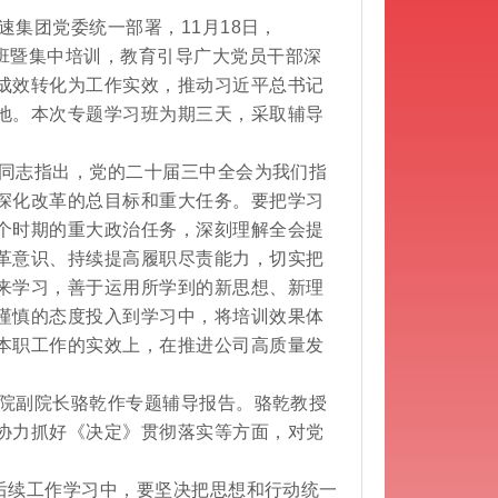
团党委统一部署，11月18日，
学习班暨集中培训，教育引导广大党员干部深
成效转化为工作实效，推动习近平总书记
地。本次专题学习班为期三天，采取辅导
同志指出，党的二十届三中全会为我们指
深化改革的总目标和重大任务。要把学习
个时期的重大政治任务，深刻理解全会提
革意识、持续提高履职尽责能力，切实把
来学习，善于运用所学到的新思想、新理
谨慎的态度投入到学习中，将培训效果体
本职工作的实效上，在推进公司高质量发
院副院长骆乾作专题辅导报告。骆乾教授
协力抓好《决定》贯彻落实等方面，对党
续工作学习中，要坚决把思想和行动统一