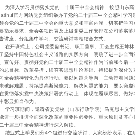
深入学习贯彻落实党的二十届三中全会精神，按照山东高速集
uatihui官方网站党委组织举办了党的二十届三中全会精神
领会党的二十届三中全会的重大意义和丰富内涵，切实把学习
要指示要求、全会各项部署及上级党委工作安排在公司落实落
告讲座、分组集中学习、交流研讨等相结合方式。
开班式上，公司党委副书记、职工董事、工会主席王坤林
了坚持中国特色社会主义道路的实践方向，明确了进一步全面
、宣传好、贯彻好党的二十届三中全会精神作为当前和今后一
的总目标、改革举措，续夯实思想理论基础、持续提升深化改
习全会精神转化为具体行动。要以问题为导向，主动带着问题
来破解难题，持续提高断疑能力、解决问题的能力。要以谦虚
在贯彻落实党中央决策部署的行动上，体现在履职尽责、做好
中彰显担当作为。
习班期间，邀请省委党校（山东行政学院）马克思主义学
绕进一步推进全面深化改革的重要性必要性、重大原则及齐心
二十届三中全会精神进行深入解读。
业式上学员们分4个组进行交流研讨，大家纷纷表示，在后