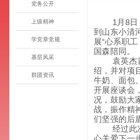
党务公开
1月8日，
上级精神
到山东小清
学党章党规
展“心系职
国森陪同。
基层风采
袁英杰首先
绍，并对项
群团资讯
牛奶、面包
开展座谈会
况，鼓励大
战，振作精
们坚强的后
经过此次慰
心关爱下一