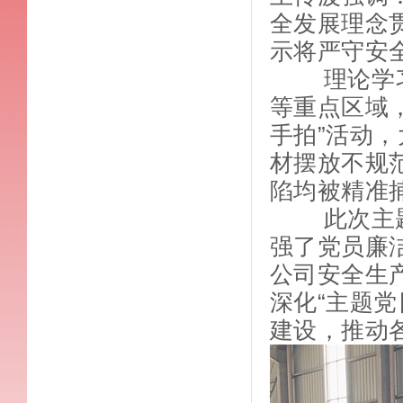
全发展理念
示将严守安
理论学习结
等重点区域
手拍”活动
材摆放不规
陷均被精准
此次主题党
强了党员廉
公司安全生
深化“主题党
建设，推动