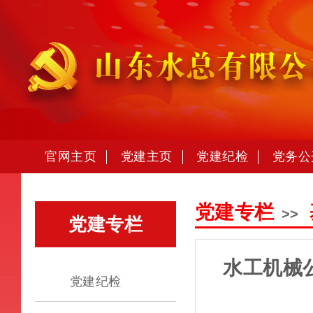
官网主页
党建主页
党建纪检
党务公
党建专栏
>>
党建专栏
水工机械
党建纪检